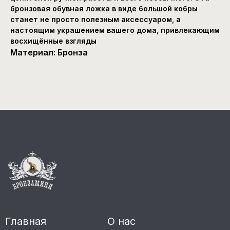
бронзовая обувная ложка в виде большой кобры
станет не просто полезным аксессуаром, а
Главная
О нас
настоящим украшением вашего дома, привлекающим
Каталог
Покупателям
восхищённые взгляды
ОПТ
Контакты
Материал: Бронза
СВЯЖИТЕСЬ С НАМИ
+7 (928) 338-23-78
INFO@BRONZAMINI.RU
ИНН 262809965793
Оферта
ОГРН 318265100098511
Политика конфиденциальности
© 2024 Bronzamini. Все права защищены